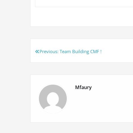
Navigation
Previous:
Team Building CMF !
de
l’article
Mfaury