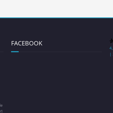
FACEBOOK
4
| 
de
01