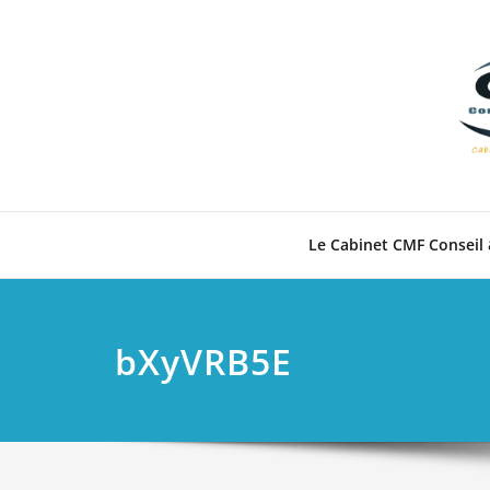
Skip
to
content
Le Cabinet CMF Conseil 
bXyVRB5E