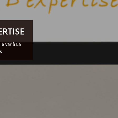
ERTISE
le var à La
s