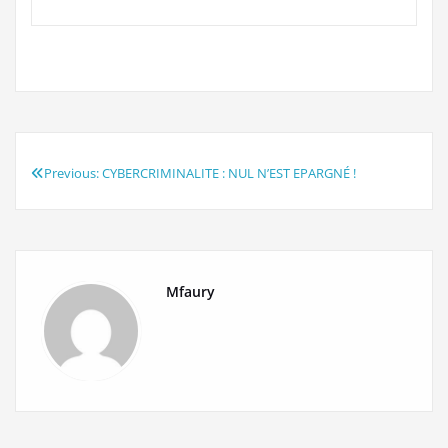
Previous:
CYBERCRIMINALITE : NUL N’EST EPARGNÉ !
Navigation
de
l’article
Mfaury